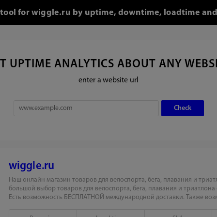
 tool for wiggle.ru by uptime, downtime, loadtime and
T UPTIME ANALYTICS ABOUT ANY WEBS
enter a website url
wiggle.ru
Наш онлайн магазин товаров для велоспорта, бега, плавания и триат
большой выбор товаров для велоспорта, бега, плавания и триатлона о
Есть возможность БЕСПЛАТНОЙ международной доставки. Также возм