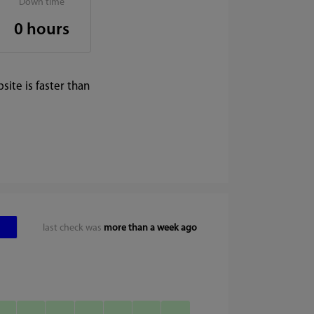
Down time
0 hours
ite is faster than
last check was
more than a week ago